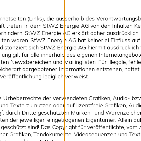
ernetseiten (Links), die ausserhalb des Verantwortung
raft treten, in dem StWZ Energie AG von den Inhalten K
verhindern. StWZ Energie AG erklärt daher ausdrücklich
alten waren. StWZ Energie AG hat keinerlei Einfluss auf
distanziert sich StWZ Energie AG hiermit ausdrücklich vo
lung gilt für alle innerhalb des eigenen Internetangeb
n Newsbereichen und Mailinglisten. Für illegale, fehle
lcherart dargebotener Informationen entstehen, haftet 
Veröffentlichung lediglich verweist.
 die Urheberrechte der verwendeten Grafiken, Audio- b
 und Texte zu nutzen oder auf lizenzfreie Grafiken, Au
ggf. durch Dritte geschützten Marken- und Warenzeich
ten der jeweiligen eingetragenen Eigentümer. Allein au
eschützt sind! Das Copyright für veröffentlichte, vom A
lcher Grafiken, Tondokumente, Videosequenzen und Text